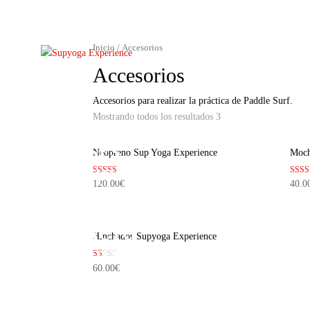
Inicio
/ Accesorios
Accesorios
NOSOTROS
Accesorios para realizar la práctica de Paddle Surf.
Mostrando todos los resultados 3
ALQUILER
CLASES
Neopreno Sup Yoga Experience
Moch
EXCURSIONES
Valorado en
Valor
120.00
€
40.0
5.00
en
EXPERIENCIAS
de 5
4.00
de 5
CONTACTO
Hinchador Supyoga Experience
TIENDA
Valorado
60.00
€
en
1.00
de
5