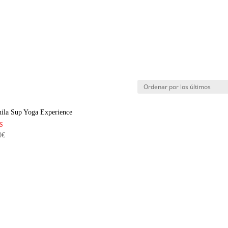
ila Sup Yoga Experience
ado
0
€